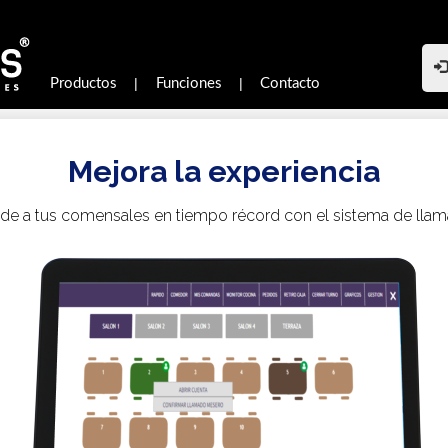
|
|
Productos
Funciones
Contacto
Control en tiempo real
Visualiza reportes de ventas, compras e inventarios en tiem