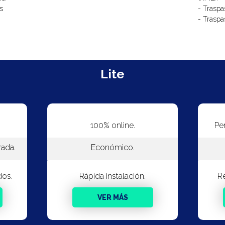
s
- Traspa
- Traspa
Lite
100% online.
Per
rada.
Económico.
dos.
Rápida instalación.
Re
VER MÁS