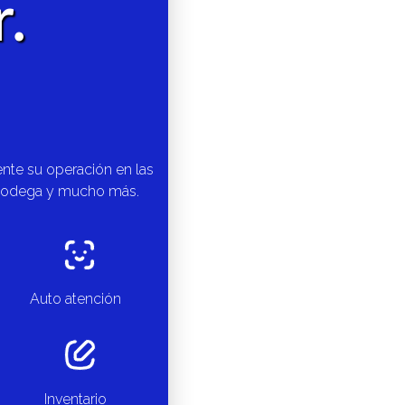
.
ente su operación en las
, bodega y mucho más.
Auto atención
Inventario