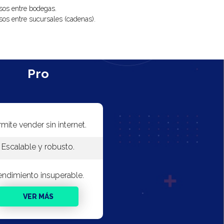
sos entre bodegas.
sos entre sucursales (cadenas).
Pro
mite vender sin internet.
Escalable y robusto.
ndimiento insuperable.
VER MÁS