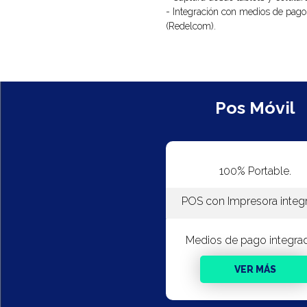
- Integración con medios de pago
(Redelcom).
Pos Móvil
100% Portable.
POS con Impresora integ
Medios de pago integra
VER MÁS