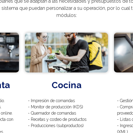
 planes que se adaptan a las necesidades y presupuestos de t
sistema que puedan personalizar a su operación, por lo cual t
módulos:
nta
Cocina
io.
- Impresión de comandas
- Gestión
.
- Monitor de producción (KDS)
- Compr
online.
- Quemador de comandas
proveedo
ecta con
- Recetas y costeo de productos
- Listas
- Producciones (subproductos)
- Ingres
es.
(XML).