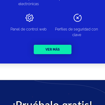
electrónicas
Perfiles de seguridad con
Panel de control web
clave
VER MÁS